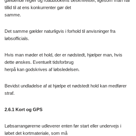
gældende regler og roadbookens beskrivelser, ligesom man har
tillid til at ens konkurrenter gør det
samme.
Det samme gælder naturligvis i forhold til anvisninger fra
løbsofficials.
Hvis man møder et hold, der er nødstedt, hjælper man, hvis
dette ønskes. Eventuelt tidsforbrug
herpå kan godskrives af løbsledelsen.
Bevidst undladelse af at hjælpe et nødstedt hold kan medfører
straf.
2.6.1 Kort og GPS
Løbsarrangørerne udleverer enten før start eller undervejs i
løbet det kortmateriale, som må