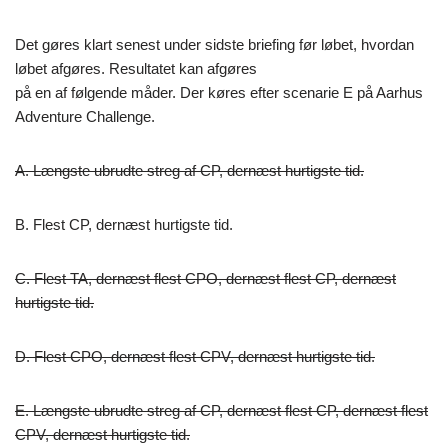
Det gøres klart senest under sidste briefing før løbet, hvordan
løbet afgøres. Resultatet kan afgøres
på en af følgende måder. Der køres efter scenarie E på Aarhus
Adventure Challenge.
A. Længste ubrudte streg af CP, dernæst hurtigste tid.
B. Flest CP, dernæst hurtigste tid.
C. Flest TA, dernæst flest CPO, dernæst flest CP, dernæst
hurtigste tid.
D. Flest CPO, dernæst flest CPV, dernæst hurtigste tid.
E. Længste ubrudte streg af CP, dernæst flest CP, dernæst flest
CPV, dernæst hurtigste tid.