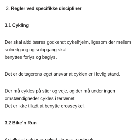
Regler ved specifikke discipliner
3.1 Cykling
Der skal altid bæres godkendt cykelhjelm, ligesom der mellem
solnedgang og solopgang skal
benyttes forlys og baglys.
Det er deltagerens eget ansvar at cyklen er i lovlig stand.
Der må cykles på stier og veje, og der må under ingen
omstændigheder cykles i terrænet.
Det er ikke tilladt at benytte crosscykel.
3.2 Bike´n Run
Antallet af cykler er oplyst i løbets roadbook.