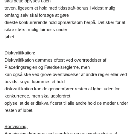
skal dette oplyses uden
tøven, ligesom et hold med tidsstraf/-­­bonus i videst mulig
omfang selv skal forsøge at gøre
direkte konkurrerende hold opmærksom herpå. Det sker for at
sikre størst mulig fairness under
løbet.
Diskvalifikation:
Diskvalifikation dømmes oftest ved overtrædelser af
Placeringsreglen og Færdselsreglerne, men
kan også ske ved grove overtrædelser af andre regler eller ved
bevidst snyd. Idømmes et hold
diskvalifikation kan de gennemfører resten af løbet uden for
konkurrence, men skal uopfordret
oplyse, at de er diskvalificeret til alle andre hold de møder under
resten af løbet.
Bortvisning:
Bortvisning dømmes ved særdeles grove overtrædelse af